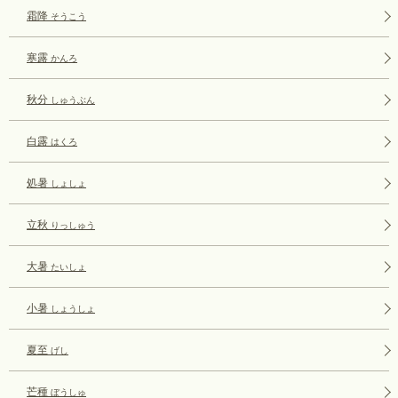
霜降
そうこう
寒露
かんろ
秋分
しゅうぶん
白露
はくろ
処暑
しょしょ
立秋
りっしゅう
大暑
たいしょ
小暑
しょうしょ
夏至
げし
芒種
ぼうしゅ