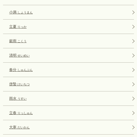
小満
しょうまん
立夏
りっか
穀雨
こくう
清明
せいめい
春分
しゅんぶん
啓蟄
けいちつ
雨水
うすい
立春
りっしゅん
大寒
だいかん