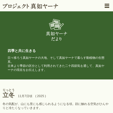
四季と共に生きる
日々移ろう真如ヤーナの大地、そして真如ヤーナで暮らす動植物の生態
系。
古来より季節の区分として利用されてきた二十四節気を通して、
真如ヤ
ーナの現在をお伝えします。
りっとう
立冬
11月7日頃 ( 2025 )
冬の気配が、山にも里にも感じられるようになる頃。顔に触れる空気がひんや
りと冷たくなっていきます。