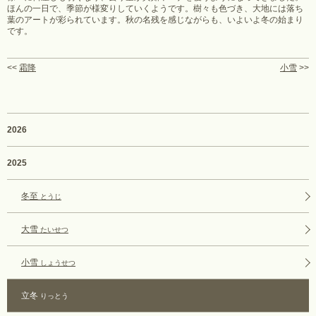
ほんの一日で、季節が様変りしていくようです。樹々も色づき、大地には落ち
葉のアートが彩られています。秋の名残を感じながらも、いよいよ冬の始まり
です。
<<
霜降
小雪
>>
2026
2025
冬至
とうじ
大雪
たいせつ
小雪
しょうせつ
立冬
りっとう