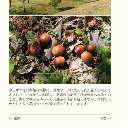
少しずつ進む冬枯れ模様に、真如ヤーナに植えられた花々が映えて
きました。これからの時期は、耐寒性のある品種が植えられるとの
こと。実りの秋からゆっくりと静寂の季節を迎えますが、大地では
色とりどりの花のワルツが奏で続けられていきます。
<<
霜降
小雪
>>