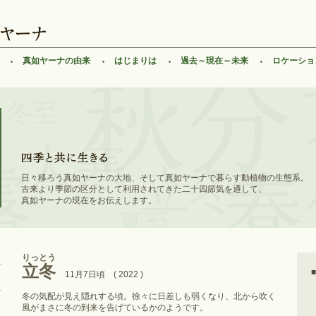
真如ヤーナの由来
はじまりは
過去～現在～未来
ロケーショ
日々移ろう真如ヤーナの大地、そして真如ヤーナで暮らす動植物の生態系。
古来より季節の区分として利用されてきた二十四節気を通して、
真如ヤーナの現在をお伝えします。
りっとう
立冬
11月7日頃 ( 2022 )
冬の気配が見え隠れする頃。徐々に日差しも弱くなり、北から吹く
風がまさに冬の到来を告げているかのようです。