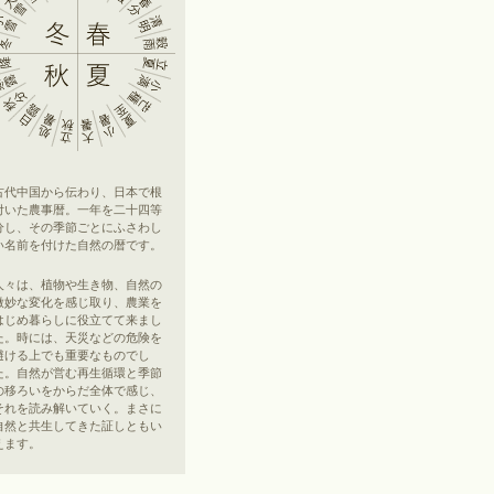
古代中国から伝わり、日本で根
付いた農事暦。一年を二十四等
分し、その季節ごとにふさわし
い名前を付けた自然の暦です。
人々は、植物や生き物、自然の
微妙な変化を感じ取り、農業を
はじめ暮らしに役立てて来まし
た。時には、天災などの危険を
避ける上でも重要なものでし
た。自然が営む再生循環と季節
の移ろいをからだ全体で感じ、
それを読み解いていく。まさに
自然と共生してきた証しともい
えます。