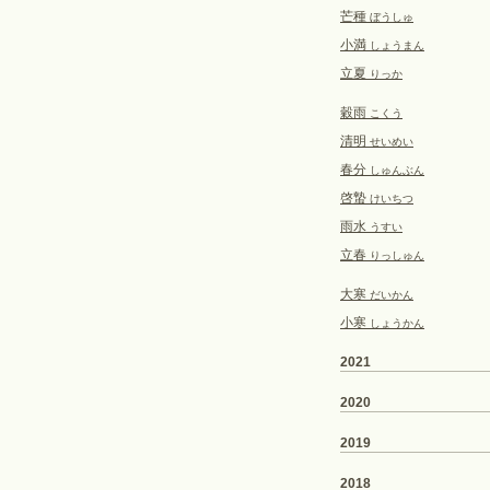
芒種
ぼうしゅ
小満
しょうまん
立夏
りっか
穀雨
こくう
清明
せいめい
春分
しゅんぶん
啓蟄
けいちつ
雨水
うすい
立春
りっしゅん
大寒
だいかん
小寒
しょうかん
2021
2020
2019
2018