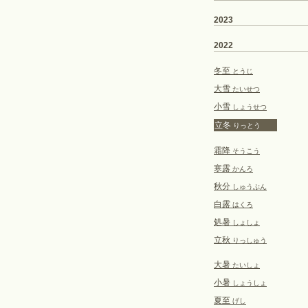
2023
2022
冬至
とうじ
大雪
たいせつ
小雪
しょうせつ
立冬
りっとう
霜降
そうこう
寒露
かんろ
秋分
しゅうぶん
白露
はくろ
処暑
しょしょ
立秋
りっしゅう
大暑
たいしょ
小暑
しょうしょ
夏至
げし