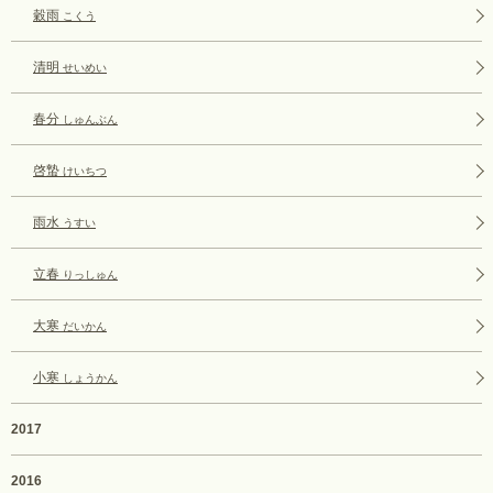
穀雨
こくう
清明
せいめい
春分
しゅんぶん
啓蟄
けいちつ
雨水
うすい
立春
りっしゅん
大寒
だいかん
小寒
しょうかん
2017
2016