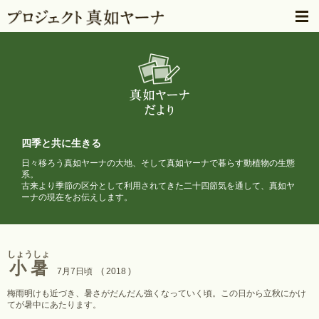
四季と共に生きる
日々移ろう真如ヤーナの大地、そして真如ヤーナで暮らす動植物の生態
系。
古来より季節の区分として利用されてきた二十四節気を通して、
真如ヤ
ーナの現在をお伝えします。
しょうしょ
小暑
7月7日頃 ( 2018 )
梅雨明けも近づき、暑さがだんだん強くなっていく頃。この日から立秋にかけ
てが暑中にあたります。