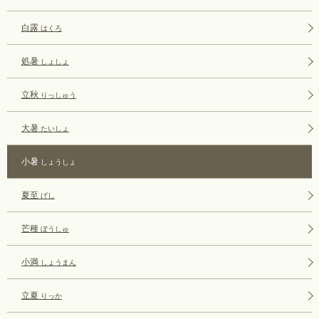
白露
はくろ
処暑
しょしょ
立秋
りっしゅう
大暑
たいしょ
小暑
しょうしょ
夏至
げし
芒種
ぼうしゅ
小満
しょうまん
立夏
りっか