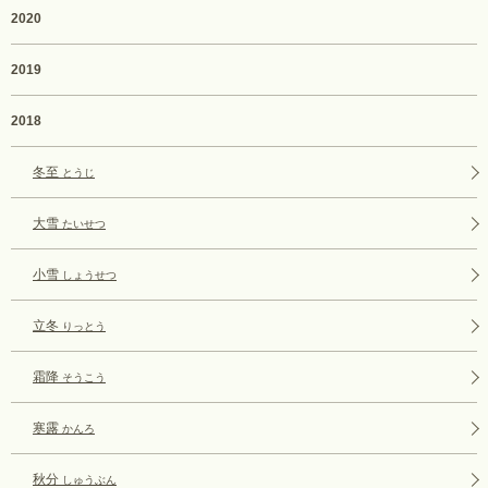
2020
2019
2018
冬至
とうじ
大雪
たいせつ
小雪
しょうせつ
立冬
りっとう
霜降
そうこう
寒露
かんろ
秋分
しゅうぶん