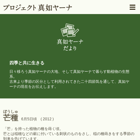
四季と共に生きる
日々移ろう真如ヤーナの大地、そして真如ヤーナで暮らす動植物の生態
系。
古来より季節の区分として利用されてきた二十四節気を通して、
真如ヤ
ーナの現在をお伝えします。
ぼうしゅ
芒種
6月5日頃 ( 2012 )
「芒」を持った植物の種を蒔く頃。
芒とは稲穂などの穀に付いている刺状のものをさし、稲の種蒔きをする季節の
到来を告げています。