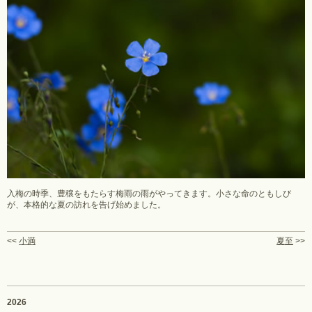
入梅の時季、豊穣をもたらす梅雨の雨がやってきます。小さな命のともしび
が、本格的な夏の訪れを告げ始めました。
<<
小満
夏至
>>
2026