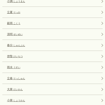
小満
しょうまん
立夏
りっか
穀雨
こくう
清明
せいめい
春分
しゅんぶん
啓蟄
けいちつ
雨水
うすい
立春
りっしゅん
大寒
だいかん
小寒
しょうかん