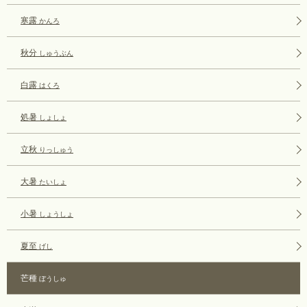
寒露
かんろ
秋分
しゅうぶん
白露
はくろ
処暑
しょしょ
立秋
りっしゅう
大暑
たいしょ
小暑
しょうしょ
夏至
げし
芒種
ぼうしゅ