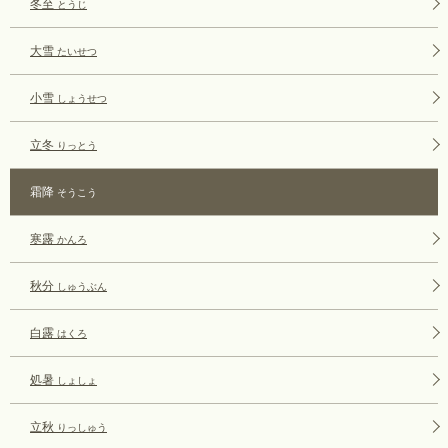
冬至
とうじ
大雪
たいせつ
小雪
しょうせつ
立冬
りっとう
霜降
そうこう
寒露
かんろ
秋分
しゅうぶん
白露
はくろ
処暑
しょしょ
立秋
りっしゅう