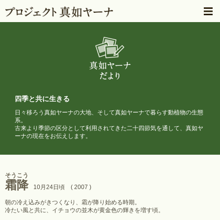
四季と共に生きる
日々移ろう真如ヤーナの大地、そして真如ヤーナで暮らす動植物の生態
系。
古来より季節の区分として利用されてきた二十四節気を通して、
真如ヤ
ーナの現在をお伝えします。
そうこう
霜降
10月24日頃 ( 2007 )
朝の冷え込みがきつくなり、霜が降り始める時期。
冷たい風と共に、イチョウの並木が黄金色の輝きを増す頃。