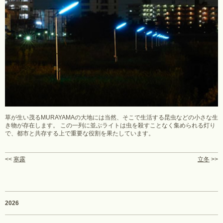
草が生い茂るMURAYAMAの大地には当然、そこで生活する昆虫などの小さな生
き物が存在します。 この一列に並ぶライトは虫を殺すことなく集められる灯り
で、都市と共存する上で重要な役割を果たしています。
<<
寒露
立冬
>>
2026