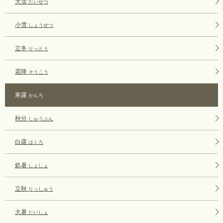
大雪
たいせつ
小雪
しょうせつ
立冬
りっとう
霜降
そうこう
寒露
かんろ
秋分
しゅうぶん
白露
はくろ
処暑
しょしょ
立秋
りっしゅう
大暑
たいしょ