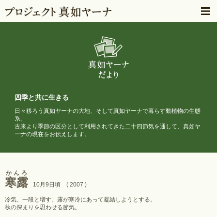
四季と共に生きる
日々移ろう真如ヤーナの大地、そして真如ヤーナで暮らす動植物の生態
系。
古来より季節の区分として利用されてきた二十四節気を通して、
真如ヤ
ーナの現在をお伝えします。
かんろ
寒露
10月9日頃 ( 2007 )
冷気、一段と増す。露が寒冷にあって凝結しようとする。
秋の深まりを思わせる節気。