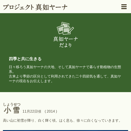
四季と共に生きる
日々移ろう真如ヤーナの大地、そして真如ヤーナで暮らす動植物の生態
系。
古来より季節の区分として利用されてきた二十四節気を通して、
真如ヤ
ーナの現在をお伝えします。
しょうせつ
小雪
11月22日頃 ( 2014 )
高い山に初雪が降り、白く輝く頃。はく息も、徐々に白くなっていきます。