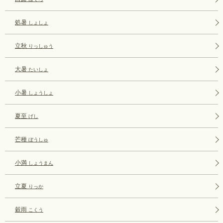
処暑
しょしょ
立秋
りっしゅう
大暑
たいしょ
小暑
しょうしょ
夏至
げし
芒種
ぼうしゅ
小満
しょうまん
立夏
りっか
穀雨
こくう