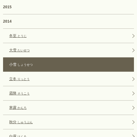
2015
2014
冬至
とうじ
大雪
たいせつ
小雪
しょうせつ
立冬
りっとう
霜降
そうこう
寒露
かんろ
秋分
しゅうぶん
白露
はくろ