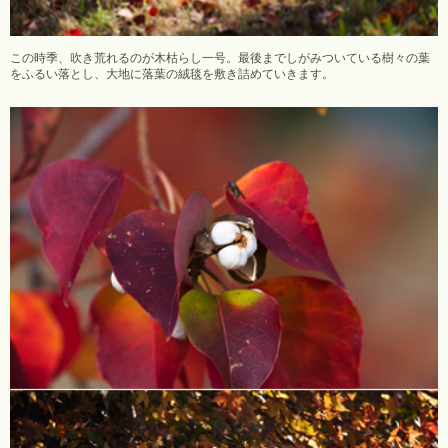
この時季、吹き荒れるのが木枯らし一号。最後までしがみついている樹々の葉
をふるい落とし、大地に落葉の絨毯を敷き詰めていきます。