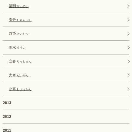
清明
せいめい
春分
しゅんぶん
啓蟄
けいちつ
雨水
うすい
立春
りっしゅん
大寒
だいかん
小寒
しょうかん
2013
2012
2011