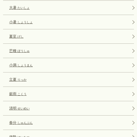
大暑
たいしょ
小暑
しょうしょ
夏至
げし
芒種
ぼうしゅ
小満
しょうまん
立夏
りっか
穀雨
こくう
清明
せいめい
春分
しゅんぶん