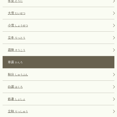
冬至
とうじ
大雪
たいせつ
小雪
しょうせつ
立冬
りっとう
霜降
そうこう
寒露
かんろ
秋分
しゅうぶん
白露
はくろ
処暑
しょしょ
立秋
りっしゅう