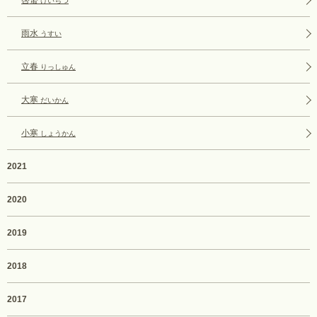
啓蟄
けいちつ
雨水
うすい
立春
りっしゅん
大寒
だいかん
小寒
しょうかん
2021
2020
2019
2018
2017