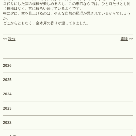
ス代りにした雲の模様が楽しめるのも、この季節ならでは。ひと時たりとも同
じ模様はなく、常に移ろい続けているようです。
朝に夕に、空を見上げるのは、そんな自然の摂理が隠されているからでしょう
か。
どこからともなく、金木犀の香りが漂ってきました。
<<
秋分
霜降
>>
2026
2025
2024
2023
2022