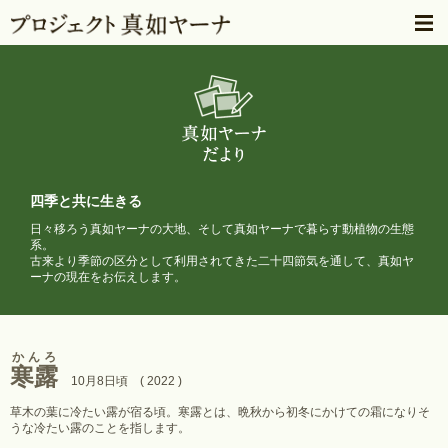
四季と共に生きる
日々移ろう真如ヤーナの大地、そして真如ヤーナで暮らす動植物の生態
系。
古来より季節の区分として利用されてきた二十四節気を通して、
真如ヤ
ーナの現在をお伝えします。
かんろ
寒露
10月8日頃 ( 2022 )
草木の葉に冷たい露が宿る頃。寒露とは、晩秋から初冬にかけての霜になりそ
うな冷たい露のことを指します。