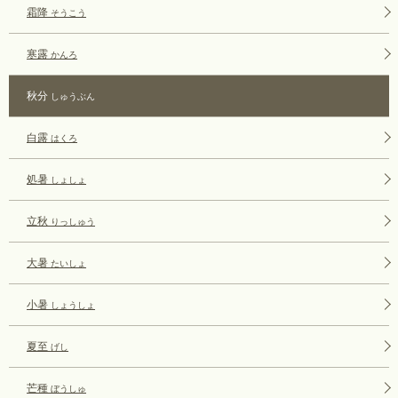
霜降
そうこう
寒露
かんろ
秋分
しゅうぶん
白露
はくろ
処暑
しょしょ
立秋
りっしゅう
大暑
たいしょ
小暑
しょうしょ
夏至
げし
芒種
ぼうしゅ