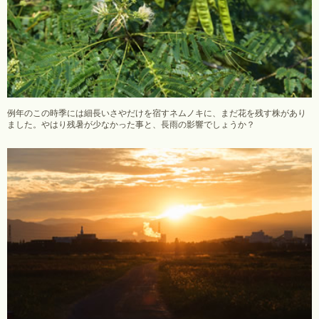
例年のこの時季には細長いさやだけを宿すネムノキに、まだ花を残す株があり
ました。やはり残暑が少なかった事と、長雨の影響でしょうか？