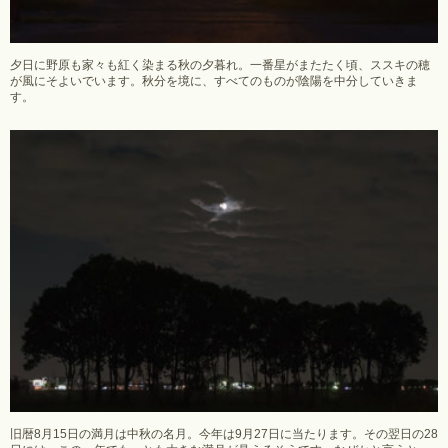
夕日に野原も家々も紅く染まる秋の夕暮れ。一番星がまたたく頃、ススキの穂
が風にそよいでいます。秋分を境に、すべてのものが陰陽を中分していきま
す。
旧暦8月15日の満月は中秋の名月。今年は9月27日に当たります。その翌日の28