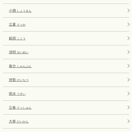
小満
しょうまん
立夏
りっか
穀雨
こくう
清明
せいめい
春分
しゅんぶん
啓蟄
けいちつ
雨水
うすい
立春
りっしゅん
大寒
だいかん