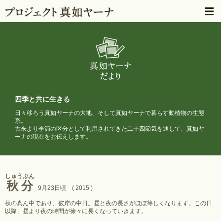
四季と共に生きる
日々移ろう真如ヤーナの大地、そして真如ヤーナで暮らす動植物の生態
系。
古来より季節の区分として利用されてきた二十四節気を通して、
真如ヤ
ーナの現在をお伝えします。
しゅうぶん
秋分
9月23日頃 ( 2015 )
秋の真ん中であり、彼岸の中日。昼と夜の長さがほぼ等しくなります。この日
以降、昼より夜の時間が徐々に長くなっていきます。