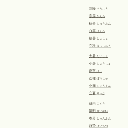
霜降
そうこう
寒露
かんろ
秋分
しゅうぶん
白露
はくろ
処暑
しょしょ
立秋
りっしゅう
大暑
たいしょ
小暑
しょうしょ
夏至
げし
芒種
ぼうしゅ
小満
しょうまん
立夏
りっか
穀雨
こくう
清明
せいめい
春分
しゅんぶん
啓蟄
けいちつ