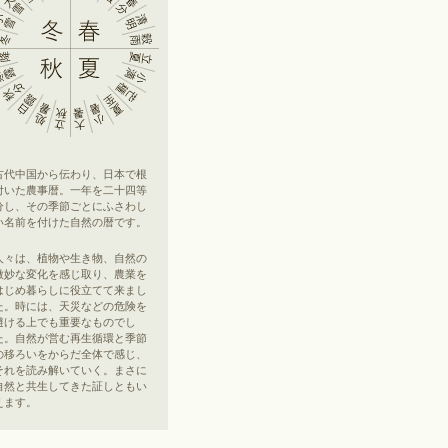
古代中国から伝わり、日本で根
付いた農事暦。一年を二十四等
分し、その季節ごとにふさわし
い名前を付けた自然の暦です。
人々は、植物や生き物、自然の
微妙な変化を感じ取り、農業を
はじめ暮らしに役立てて来まし
た。時には、天災などの危険を
避ける上でも重要なものでし
た。自然が営む再生循環と季節
の移ろいをからだ全体で感じ、
それを読み解いていく。まさに
自然と共生してきた証しともい
えます。