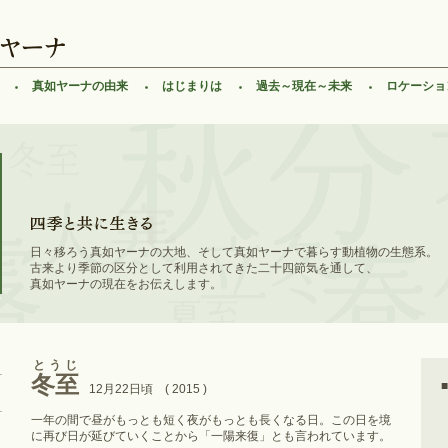
真如ヤーナの由来
はじまりは
過去～現在～未来
ロケーショ
日々移ろう真如ヤーナの大地、そして真如ヤーナで暮らす動植物の生態系。
古来より季節の区分として利用されてきた二十四節気を通して、
真如ヤーナの現在をお伝えします。
とうじ
冬至
12月22日頃 ( 2015 )
一年の間で昼がもっとも短く夜がもっとも長くなる日。この日を境
に再び日が延びていくことから「一陽来復」とも言われています。