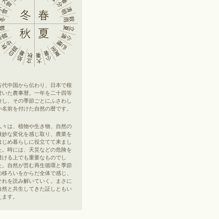
古代中国から伝わり、日本で根
付いた農事暦。一年を二十四等
分し、その季節ごとにふさわし
い名前を付けた自然の暦です。
人々は、植物や生き物、自然の
微妙な変化を感じ取り、農業を
はじめ暮らしに役立てて来まし
た。時には、天災などの危険を
避ける上でも重要なものでし
た。自然が営む再生循環と季節
の移ろいをからだ全体で感じ、
それを読み解いていく。まさに
自然と共生してきた証しともい
えます。