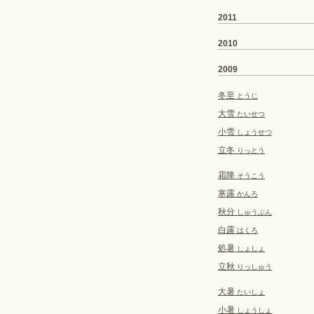
2011
2010
2009
冬至
とうじ
大雪
たいせつ
小雪
しょうせつ
立冬
りっとう
霜降
そうこう
寒露
かんろ
秋分
しゅうぶん
白露
はくろ
処暑
しょしょ
立秋
りっしゅう
大暑
たいしょ
小暑
しょうしょ