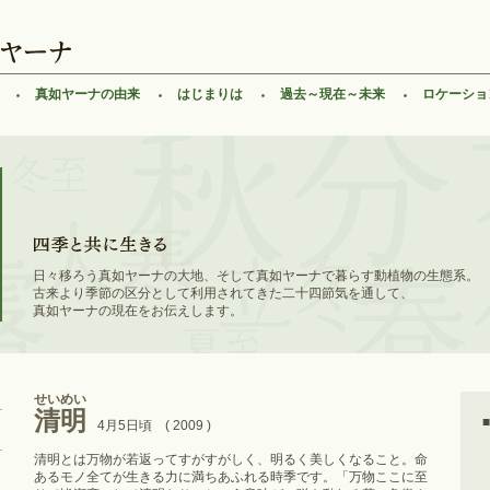
真如ヤーナの由来
はじまりは
過去～現在～未来
ロケーショ
日々移ろう真如ヤーナの大地、そして真如ヤーナで暮らす動植物の生態系。
古来より季節の区分として利用されてきた二十四節気を通して、
真如ヤーナの現在をお伝えします。
せいめい
清明
4月5日頃 ( 2009 )
清明とは万物が若返ってすがすがしく、明るく美しくなること。命
あるモノ全てが生きる力に満ちあふれる時季です。「万物ここに至