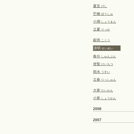
夏至
げし
芒種
ぼうしゅ
小満
しょうまん
立夏
りっか
穀雨
こくう
清明
せいめい
春分
しゅんぶん
啓蟄
けいちつ
雨水
うすい
立春
りっしゅん
大寒
だいかん
小寒
しょうかん
2008
2007