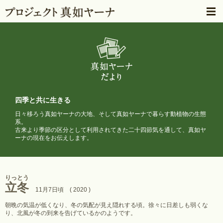
四季と共に生きる
日々移ろう真如ヤーナの大地、そして真如ヤーナで暮らす動植物の生態
系。
古来より季節の区分として利用されてきた二十四節気を通して、
真如ヤ
ーナの現在をお伝えします。
りっとう
立冬
11月7日頃 ( 2020 )
朝晩の気温が低くなり、冬の気配が見え隠れする頃。徐々に日差しも弱くな
り、北風が冬の到来を告げているかのようです。