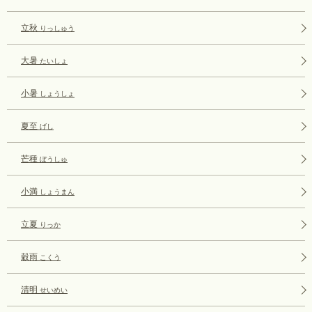
立秋
りっしゅう
大暑
たいしょ
小暑
しょうしょ
夏至
げし
芒種
ぼうしゅ
小満
しょうまん
立夏
りっか
穀雨
こくう
清明
せいめい