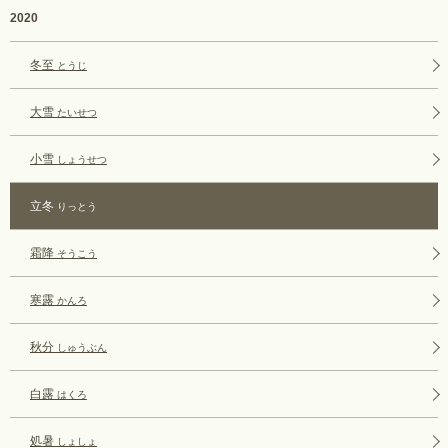
2020
冬至
とうじ
大雪
たいせつ
小雪
しょうせつ
立冬
りっとう
霜降
そうこう
寒露
かんろ
秋分
しゅうぶん
白露
はくろ
処暑
しょしょ