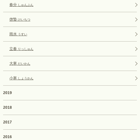
春分
しゅんぶん
啓蟄
けいちつ
雨水
うすい
立春
りっしゅん
大寒
だいかん
小寒
しょうかん
2019
2018
2017
2016