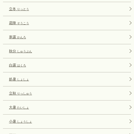
立冬
りっとう
霜降
そうこう
寒露
かんろ
秋分
しゅうぶん
白露
はくろ
処暑
しょしょ
立秋
りっしゅう
大暑
たいしょ
小暑
しょうしょ