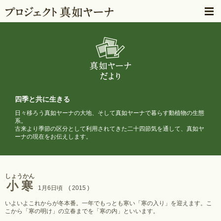
四季と共に生きる
日々移ろう真如ヤーナの大地、そして真如ヤーナで暮らす動植物の生態
系。
古来より季節の区分として利用されてきた二十四節気を通して、
真如ヤ
ーナの現在をお伝えします。
しょうかん
小寒
1月6日頃 ( 2015 )
いよいよこれからが冬本番。一年でもっとも寒い「寒の入り」を迎えます。こ
こから「寒の明け」の立春までを「寒の内」といいます。