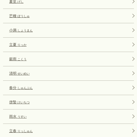
夏至
げし
芒種
ぼうしゅ
小満
しょうまん
立夏
りっか
穀雨
こくう
清明
せいめい
春分
しゅんぶん
啓蟄
けいちつ
雨水
うすい
立春
りっしゅん