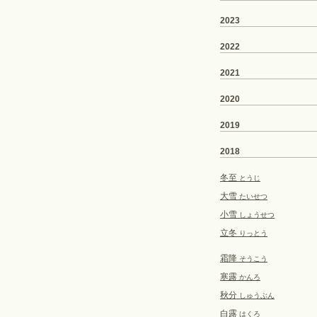
2023
2022
2021
2020
2019
2018
冬至
とうじ
大雪
たいせつ
小雪
しょうせつ
立冬
りっとう
霜降
そうこう
寒露
かんろ
秋分
しゅうぶん
白露
はくろ