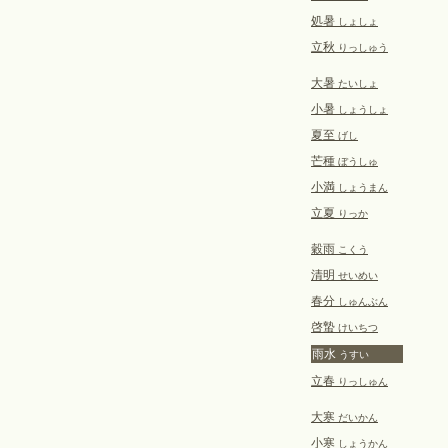
処暑
しょしょ
立秋
りっしゅう
大暑
たいしょ
小暑
しょうしょ
夏至
げし
芒種
ぼうしゅ
小満
しょうまん
立夏
りっか
穀雨
こくう
清明
せいめい
春分
しゅんぶん
啓蟄
けいちつ
雨水
うすい
立春
りっしゅん
大寒
だいかん
小寒
しょうかん