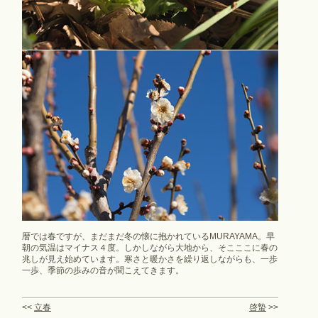
暦では春ですが、まだまだ冬の懐に抱かれているMURAYAMA。早
朝の気温はマイナス４度。しかしながら大地から、そこここに春の
兆しが見え始めています。寒さと暖かさを繰り返しながらも、一歩
一歩、季節の歩みの音が聞こえてきます。
<<
立春
啓蟄
>>