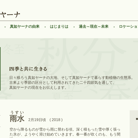
真如ヤーナの由来
はじまりは
過去～現在～未来
ロケーショ
日々移ろう真如ヤーナの大地、そして真如ヤーナで暮らす動植物の生態系。
古来より季節の区分として利用されてきた二十四節気を通して、
真如ヤーナの現在をお伝えします。
うすい
雨水
2月19日頃 ( 2018 )
空から降るものが雪から雨に替わる頃。深く積もった雪や厚く張っ
た氷が、ようやく溶け始めていきます。春一番が吹くのも、もう間