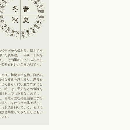
古代中国から伝わり、日本で根
付いた農事暦。一年を二十四等
分し、その季節ごとにふさわし
い名前を付けた自然の暦です。
人々は、植物や生き物、自然の
微妙な変化を感じ取り、農業を
はじめ暮らしに役立てて来まし
た。時には、天災などの危険を
避ける上でも重要なものでし
た。自然が営む再生循環と季節
の移ろいをからだ全体で感じ、
それを読み解いていく。まさに
自然と共生してきた証しともい
えます。